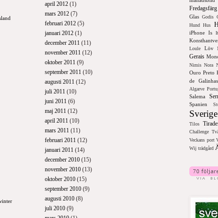
månadsbild
april 2012
(1)
Fredagsfärg
mars 2012
(7)
Glas
Godis
sland
februari 2012
(5)
H
Hund
Hus
januari 2012
(1)
iPhone
Is
I
Konsthantve
december 2011
(11)
Löv
Loule
november 2011
(12)
Gerais
Monc
oktober 2011
(9)
Nimis
Nora
september 2011
(10)
Ouro Preto
de Galinhas
augusti 2011
(12)
Algarve
Portu
juli 2011
(10)
Ser
Salema
juni 2011
(6)
Spanien
St
maj 2011
(12)
Sverige
april 2011
(10)
Tirade
Tilos
mars 2011
(11)
Challenge
Tvä
februari 2011
(12)
Veckans port
Ä
Wij trädgård
januari 2011
(14)
december 2010
(15)
november 2010
(13)
oktober 2010
(15)
september 2010
(9)
augusti 2010
(8)
winter
juli 2010
(9)