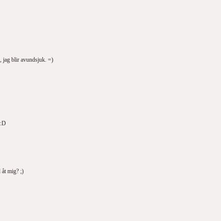
, jag blir avundsjuk. =)
 :D
 åt mig? ;)