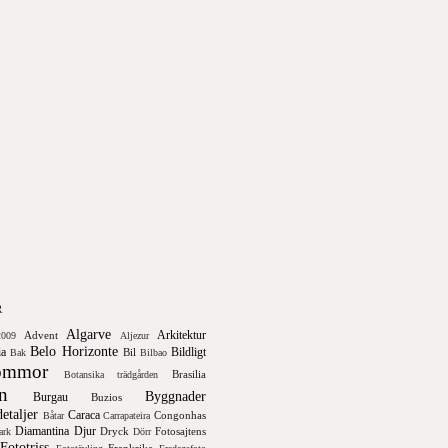
R
Algarve
Arkitektur
Advent
009
Aljezur
Belo Horizonte
ia
Bildligt
Bil
Bak
Bilbao
ommor
Brasilia
Botansika trädgården
en
Byggnader
Burgau
Buzios
etaljer
Caraca
Congonhas
Båtar
Carrapateira
Diamantina
Djur
Dryck
Fotosajtens
ark
Dörr
Fototriss