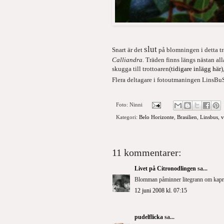
slut
Snart är det
på blomningen i detta trä
Calliandra.
Träden finns längs nästan all
skugga till trottoaren(
tidigare inlägg här
)
Flera deltagare i fotoutmaningen LinsBuS
Foto:
Ninni
Kategori:
Belo Horizonte
,
Brasilien
,
Linsbus
,
v
11 kommentarer:
Livet på Citronodlingen
sa...
Blomman påminner litegrann om kaprisb
12 juni 2008 kl. 07:15
pudelflicka
sa...