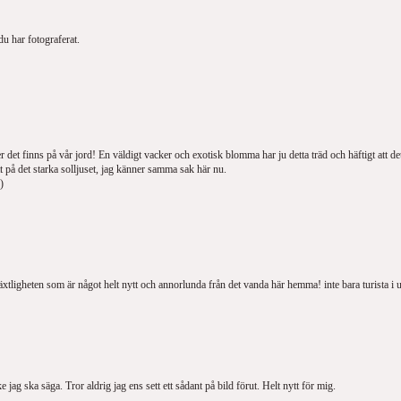
u har fotograferat.
 det finns på vår jord! En väldigt vacker och exotisk blomma har ju detta träd och häftigt att d
ött på det starka solljuset, jag känner samma sak här nu.
)
 växtligheten som är något helt nytt och annorlunda från det vanda här hemma! inte bara turista i 
 jag ska säga. Tror aldrig jag ens sett ett sådant på bild förut. Helt nytt för mig.