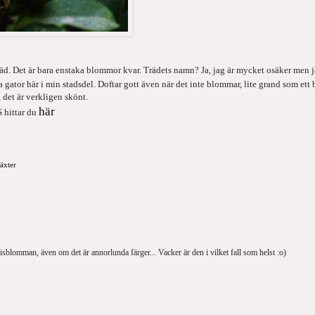
d. Det är bara enstaka blommor kvar. Trädets namn? Ja, jag är mycket osäker men jag 
a gator här i min stadsdel. Doftar gott även när det inte blommar, lite grand som et
, det är verkligen skönt.
här
 hittar du
äxter
lomman, även om det är annorlunda färger... Vacker är den i vilket fall som helst :o)