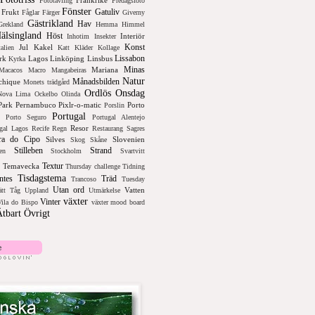
Frankrike
Fototävling
Fredagsfoto
Fönster
Gatuliv
Frukt
Fåglar
Färger
Giverny
Gästrikland
Hav
Grekland
Hemma
Himmel
älsingland
Höst
Interiör
Inhotim
Insekter
Konst
Jul
Kakel
talien
Katt
Kläder
Kollage
Lissabon
rk
Lagos
Linköping
Linsbus
Kyrka
Minas
Mariana
Macacos
Macro
Mangabeiras
Natur
Månadsbilden
hique
Monets trädgård
Ordlös Onsdag
Nova Lima
Ockelbo
Olinda
Park
Pernambuco
Pixlr-o-matic
Porto
Porslin
Portugal
Porto Seguro
Portugal Alentejo
Resor
gal Lagos
Recife
Regn
Restaurang
Sagres
ra do Cipo
Silves
Slovenien
Skog
Skåne
Stilleben
Strand
en
Stockholm
Svartvitt
Textur
Temavecka
Thursday challenge
Tidning
Tisdagstema
ntes
Träd
Trancoso
Tuesday
Utan ord
Vatten
tt
Tåg
Uppland
Utmärkelse
växter
Vinter
Vila do Bispo
växter mood board
tbart
Övrigt